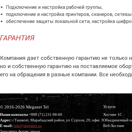
Подключение и настройка рабочей группы,
подключение и настройка принтеров, сканеров, сетевы
обеспечение защиты локальной сети, настройка шифро
ГАРАНТИЯ
Компания дает собственную гарантию не только н
но и собственную гарантию на поставляемое обор
его на обращения в разные компании. Все необхо
© 2016-2026 Meganet Tel
Услуги
Наши контакты
+998 (71)
231-98-60
Хостинг 1С
Адрес:
г.Ташкент, Мирабадский район, ул. Сурхон, 29, офис 3
Объединенный о
E-mail:
info@meganet.uz
Веб-Хостинг
Заполнить форму заказа