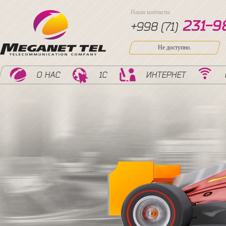
Наши контакты
2
3
1
-
9
+998 (71)
Не доступно.
О НАС
1С
ИНТЕРНЕТ