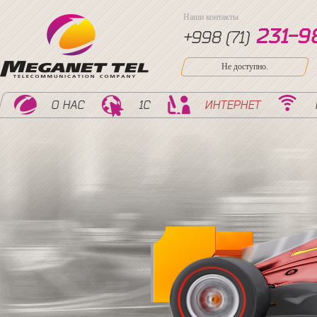
Наши контакты
2
3
1
-
9
+998 (71)
Не доступно.
О НАС
1С
ИНТЕРНЕТ