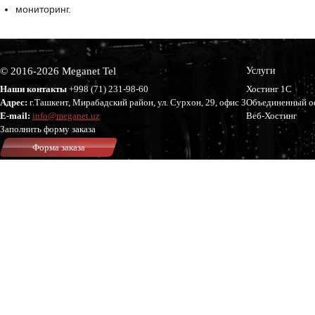
мониторинг.
© 2016-2026 Meganet Tel
Услуги
Наши контакты
+998 (71)
231-98-60
Хостинг 1С
Адрес:
г.Ташкент, Мирабадский район, ул. Сурхон, 29, офис 3
Объединенный о
E-mail:
info@meganet.uz
Веб-Хостинг
Заполнить форму заказа
Форма заказа