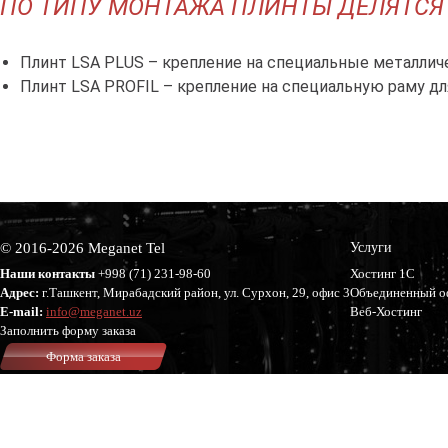
ПО ТИПУ МОНТАЖА ПЛИНТЫ ДЕЛЯТСЯ 
Плинт LSA PLUS
– крепление на специальные металлич
Плинт LSA PROFIL
– крепление на специальную раму дл
© 2016-2026 Meganet Tel
Услуги
Наши контакты
+998 (71)
231-98-60
Хостинг 1С
Адрес:
г.Ташкент, Мирабадский район, ул. Сурхон, 29, офис 3
Объединенный о
E-mail:
info@meganet.uz
Веб-Хостинг
Заполнить форму заказа
Форма заказа